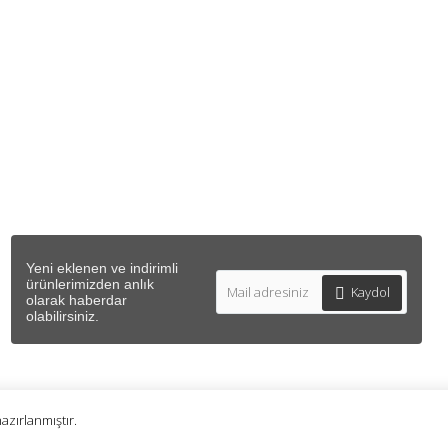
DESTEK
ış Sözleşmesi
İletişim
şmesi
Siparişlerim
r Politikası
Beğendiğim Ürünler
venlik
Ürün Karşılaştır (
0
)
de Koşulları
Ürün İadesi
Yeni eklenen ve indirimli
ürünlerimizden anlık
Kaydol
olarak haberdar
olabilirsiniz.
hazırlanmıştır.