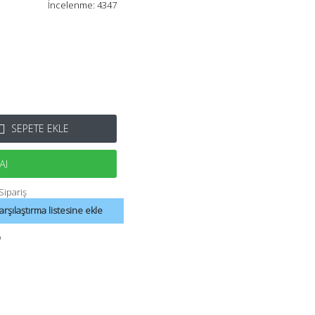
İncelenme: 4347
SEPETE EKLE
Al
arşılaştırma listesine ekle
p