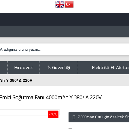
Hırdavat
İş Güvenliği
Elektrikli El Aletle
/h Y 380/ ∆ 220V
Emici Soğutma Fanı 4000m³/h Y 380/ ∆ 220V
-40%
7.000 ₺ ve üstü için özel teklif i