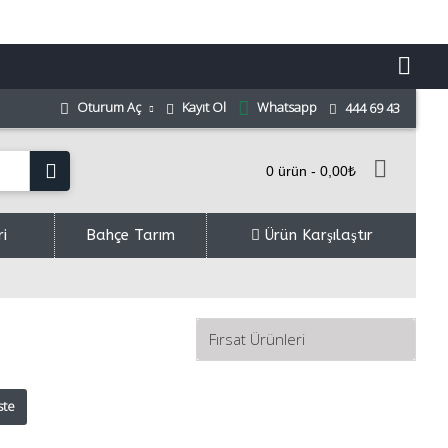
Whatsapp
Kayıt Ol
Oturum Aç
444 69 43
0 ürün - 0,00₺
ri
Bahçe Tarım
Ürün Karşılaştır
Fırsat Ürünleri
ste