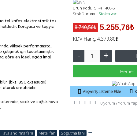
Ürün Kodu:
SF-4T 400-S
Stok Durumu:
Stokta var
cı tel kafes elektrostatik toz
5.255,76₺
haldedir. Koruyucu ve taşıyıcı
8.740,56₺
KDV Hariç: 4.379,80₺
larında yüksek performansta,
çalışmak için tasarlanmıştır.
-
+
ına göre en ideal açıda imal
Hemen 
ilir. (bkz. BSC aksesuarı)
olarak üretilebilir.
Alışveriş Listeme Ekle
K
itelerinde, sıcak ve soğuk hava
0 yorum
Yorum Ya
/
.
Havalandırma fanı
,
Metal fan
,
Soğutma fanı
,