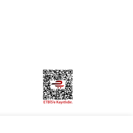
İLETİŞİM BİLGİLERİ
Yenidoğan Mah. Atatürk Cad. No:271
Sancaktepe / İSTANBUL
444 69 43
0555 9761585