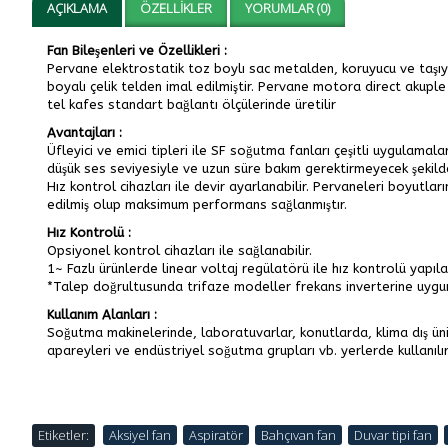
AÇIKLAMA
ÖZELLIKLER
YORUMLAR (0)
Fan Bileşenleri ve Özellikleri :
Pervane elektrostatik toz boylı sac metalden, koruyucu ve taşıyı
boyalı çelik telden imal edilmiştir. Pervane motora direct akuple 
tel kafes standart bağlantı ölçülerinde üretilir
Avantajları :
Üfleyici ve emici tipleri ile SF soğutma fanları çeşitli uygulama
düşük ses seviyesiyle ve uzun süre bakım gerektirmeyecek şekilde 
Hız kontrol cihazları ile devir ayarlanabilir. Pervaneleri boyutlar
edilmiş olup maksimum performans sağlanmıştır.
Hız Kontrolü :
Opsiyonel kontrol cihazları ile sağlanabilir.
1~ Fazlı ürünlerde linear voltaj regülatörü ile hız kontrolü yapılab
*Talep doğrultusunda trifaze modeller frekans inverterine uygun 
Kullanım Alanları :
Soğutma makinelerinde, laboratuvarlar, konutlarda, klima dış ün
apareyleri ve endüstriyel soğutma grupları vb. yerlerde kullanılır
Etiketler:
Aksiyel fan
,
Aspiratör
,
Bahçıvan fan
,
Duvar tipi fan
,