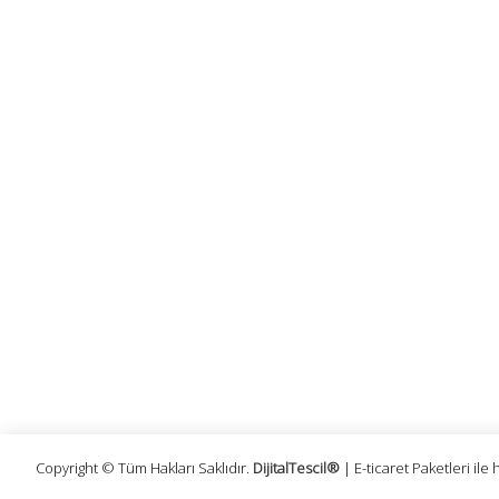
KURUMSAL
SİPARİŞ
Hakkımızda
Mesafeli Sat
Misyon ve Vizyonumuz
Üyelik Sözle
Sıkça Sorulan Sorular
Kişisel Verile
Hesap Numaralarımız
Gizlilik ve Gü
Site Haritası
Garanti ve İa
Copyright © Tüm Hakları Saklıdır.
DijitalTescil®
| E-ticaret Paketleri ile 