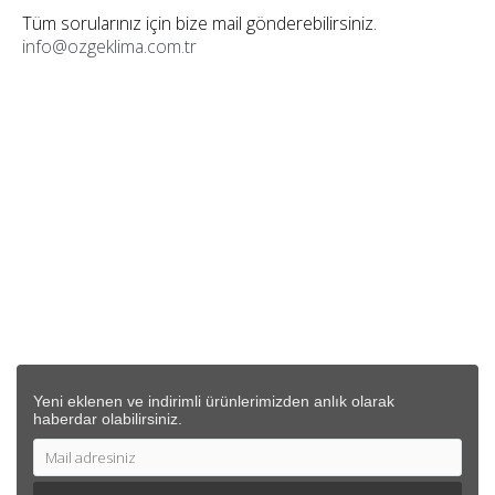
Tüm sorularınız için bize mail gönderebilirsiniz.
info@ozgeklima.com.tr
KURUMSAL
SİPARİŞ
DESTEK
İLETİŞİM BİLGİLERİ
Yeni eklenen ve indirimli ürünlerimizden anlık olarak
haberdar olabilirsiniz.