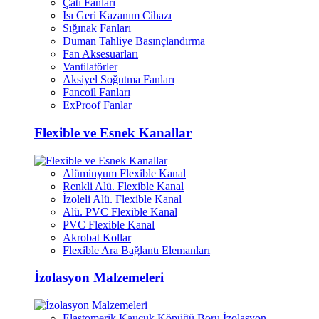
Çatı Fanları
Isı Geri Kazanım Cihazı
Sığınak Fanları
Duman Tahliye Basınçlandırma
Fan Aksesuarları
Vantilatörler
Aksiyel Soğutma Fanları
Fancoil Fanları
ExProof Fanlar
Flexible ve Esnek Kanallar
Alüminyum Flexible Kanal
Renkli Alü. Flexible Kanal
İzoleli Alü. Flexible Kanal
Alü. PVC Flexible Kanal
PVC Flexible Kanal
Akrobat Kollar
Flexible Ara Bağlantı Elemanları
İzolasyon Malzemeleri
Elastomerik Kauçuk Köpüğü Boru İzolasyon