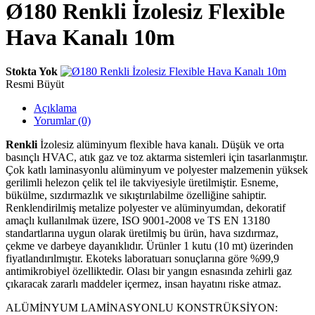
Ø180 Renkli İzolesiz Flexible
Hava Kanalı 10m
Stokta Yok
Resmi Büyüt
Açıklama
Yorumlar (0)
Renkli
İzolesiz alüminyum flexible hava kanalı. Düşük ve orta
basınçlı HVAC, atık gaz ve toz aktarma sistemleri için tasarlanmıştır.
Çok katlı laminasyonlu alüminyum ve polyester malzemenin yüksek
gerilimli helezon çelik tel ile takviyesiyle üretilmiştir. Esneme,
bükülme, sızdırmazlık ve sıkıştırılabilme özelliğine sahiptir.
Renklendirilmiş metalize polyester ve alüminyumdan, dekoratif
amaçlı kullanılmak üzere, ISO 9001-2008 ve TS EN 13180
standartlarına uygun olarak üretilmiş bu ürün, hava sızdırmaz,
çekme ve darbeye dayanıklıdır. Ürünler 1 kutu (10 mt) üzerinden
fiyatlandırılmıştır. Ekoteks laboratuarı sonuçlarına göre %99,9
antimikrobiyel özelliktedir. Olası bir yangın esnasında zehirli gaz
çıkaracak zararlı maddeler içermez, insan hayatını riske atmaz.
ALÜMİNYUM LAMİNASYONLU KONSTRÜKSİYON: