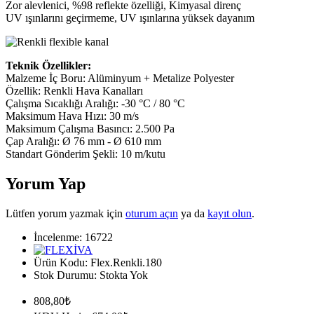
Zor alevlenici, %98 reflekte özelliği, Kimyasal direnç
UV ışınlarını geçirmeme, UV ışınlarına yüksek dayanım
Teknik Özellikler:
Malzeme İç Boru: Alüminyum + Metalize Polyester
Özellik: Renkli Hava Kanalları
Çalışma Sıcaklığı Aralığı: -30 °C / 80 °C
Maksimum Hava Hızı: 30 m/s
Maksimum Çalışma Basıncı: 2.500 Pa
Çap Aralığı: Ø 76 mm - Ø 610 mm
Standart Gönderim Şekli: 10 m/kutu
Yorum Yap
Lütfen yorum yazmak için
oturum açın
ya da
kayıt olun
.
İncelenme: 16722
Ürün Kodu:
Flex.Renkli.180
Stok Durumu:
Stokta Yok
808,80₺