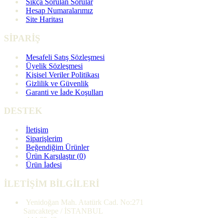
Sıkça Sorulan Sorular
Hesap Numaralarımız
Site Haritası
SİPARİŞ
Mesafeli Satış Sözleşmesi
Üyelik Sözleşmesi
Kişisel Veriler Politikası
Gizlilik ve Güvenlik
Garanti ve İade Koşulları
DESTEK
İletişim
Siparişlerim
Beğendiğim Ürünler
Ürün Karşılaştır (
0
)
Ürün İadesi
İLETİŞİM BİLGİLERİ
Yenidoğan Mah. Atatürk Cad. No:271
Sancaktepe / İSTANBUL