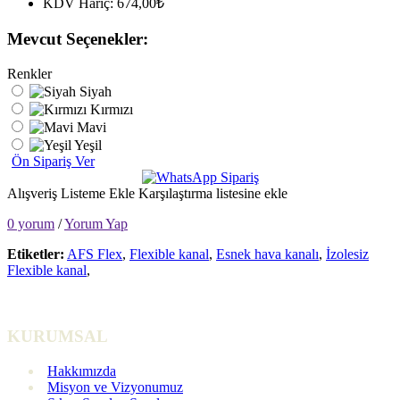
KDV Hariç: 674,00₺
Mevcut Seçenekler:
Renkler
Siyah
Kırmızı
Mavi
Yeşil
Ön Sipariş Ver
Alışveriş Listeme Ekle
Karşılaştırma listesine ekle
0 yorum
/
Yorum Yap
Etiketler:
AFS Flex
,
Flexible kanal
,
Esnek hava kanalı
,
İzolesiz
Flexible kanal
,
KURUMSAL
Hakkımızda
Misyon ve Vizyonumuz