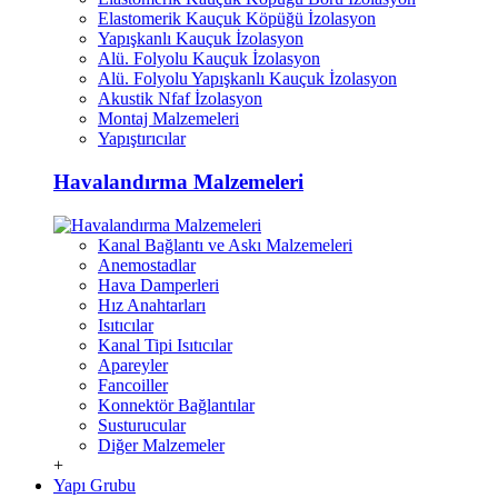
Elastomerik Kauçuk Köpüğü İzolasyon
Yapışkanlı Kauçuk İzolasyon
Alü. Folyolu Kauçuk İzolasyon
Alü. Folyolu Yapışkanlı Kauçuk İzolasyon
Akustik Nfaf İzolasyon
Montaj Malzemeleri
Yapıştırıcılar
Havalandırma Malzemeleri
Kanal Bağlantı ve Askı Malzemeleri
Anemostadlar
Hava Damperleri
Hız Anahtarları
Isıtıcılar
Kanal Tipi Isıtıcılar
Apareyler
Fancoiller
Konnektör Bağlantılar
Susturucular
Diğer Malzemeler
+
Yapı Grubu