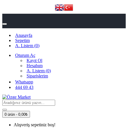
Anasayfa
Sepetim
A. Listem (
0
)
Oturum Aç
Kayıt Ol
Hesabım
A. Listem (
0
)
Siparişlerim
Whatsapp
444 69 43
0 ürün - 0,00₺
Alışveriş sepetiniz boş!